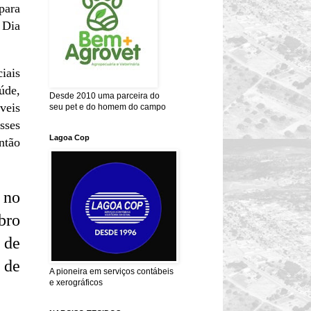
para
 Dia
iais
úde,
Desde 2010 uma parceira do
veis
seu pet e do homem do campo
sses
Lagoa Cop
ntão
 no
bro
 de
 de
A pioneira em serviços contábeis
e xerográficos