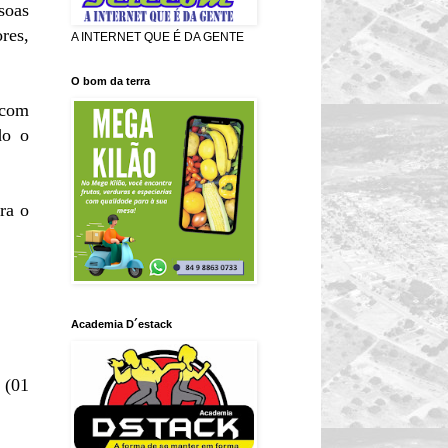
soas
res,
A INTERNET QUE É DA GENTE
O bom da terra
(com
do o
ra o
Academia D´estack
 (01