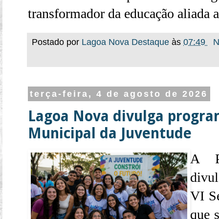
transformador da educação aliada a
Postado por
Lagoa Nova Destaque
às
07:49
N
terça-feira, 4 de agosto de 2026
Lagoa Nova divulga progr
Municipal da Juventude
A P
divu
VI S
que s