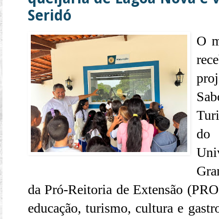
Seridó
O m
rec
pro
Sa
Tur
do 
Uni
Gra
da Pró-Reitoria de Extensão (PROE
educação, turismo, cultura e gast