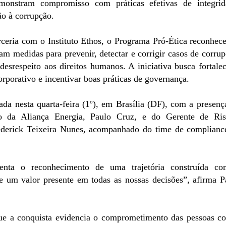
nstram compromisso com práticas efetivas de integrid
ão à corrupção.
eria com o Instituto Ethos, o Programa Pró-Ética reconhece
m medidas para prevenir, detectar e corrigir casos de corrup
desrespeito aos direitos humanos. A iniciativa busca fortalec
orporativo e incentivar boas práticas de governança.
ada nesta quarta-feira (1º), em Brasília (DF), com a presenç
ivo da Aliança Energia, Paulo Cruz, e do Gerente de Ris
rederick Teixeira Nunes, acompanhado do time de complianc
senta o reconhecimento de uma trajetória construída c
e um valor presente em todas as nossas decisões”, afirma P
que a conquista evidencia o comprometimento das pessoas c