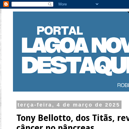
terça-feira, 4 de março de 2025
Tony Bellotto, dos Titãs, re
câncer no pâncreas