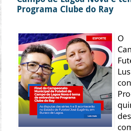
Programa Clube do Ray
O
Ca
Fu
Lu
co
Pro
qui
de
com