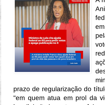
Ani
fe
em
pel
vo
red
aç
de
mi
prazo de regularização do títu
"em quem atua em prol da v