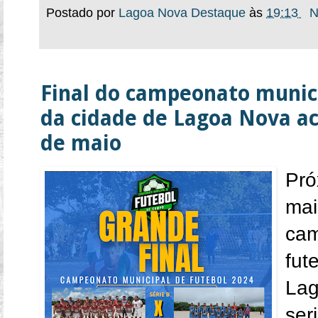
Postado por
Lagoa Nova Destaque
às
19:13
N
Final do campeonato munic
da cidade de Lagoa Nova ac
de maio
Pr
mai
ca
fut
Lag
ser