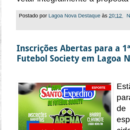
Postado por
Lagoa Nova Destaque
às
20:12
N
Inscrições Abertas para a 1
Futebol Society em Lagoa 
Est
par
de 
esp