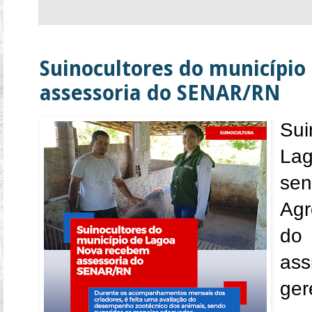
Suinocultores do municípi
assessoria do SENAR/RN
Sui
La
sen
Agr
do
as
ger