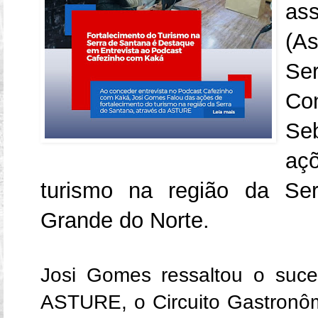
as
(A
Se
C
Se
aç
turismo na região da Se
Grande do Norte.
Josi Gomes ressaltou o suce
ASTURE, o Circuito Gastronôm