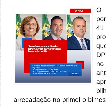
O 
po
41 
pr
qu
DP
no 
an
ap
bi
arrecadação no primeiro bimes