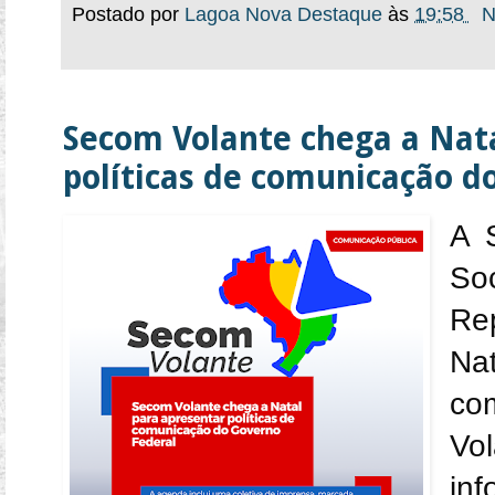
Postado por
Lagoa Nova Destaque
às
19:58
N
Secom Volante chega a Nat
políticas de comunicação d
A 
So
Re
Nat
co
Vo
inf