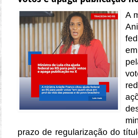
A m
Ani
fe
em
pel
vo
red
aç
de
mi
prazo de regularização do títu