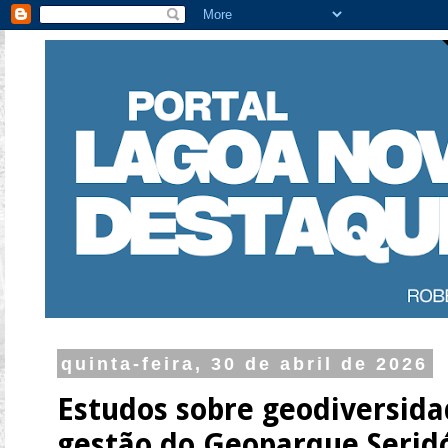
quinta-feira, 30 de abril de 2026
Estudos sobre geodiversid
gestão do Geoparque Seridó