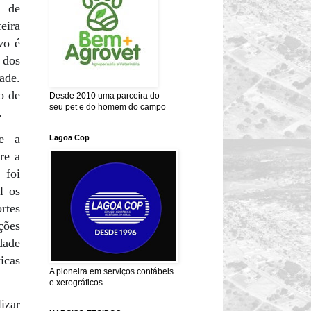
 de
eira
vo é
 dos
ade.
o de
Desde 2010 uma parceira do
seu pet e do homem do campo
.
re a
Lagoa Cop
re a
 foi
l os
ortes
ações
dade
icas
A pioneira em serviços contábeis
e xerográficos
izar