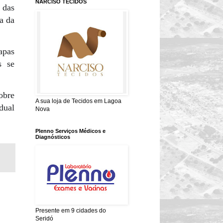
NARCISO TECIDOS
 das
a da
apas
s se
obre
A sua loja de Tecidos em Lagoa
idual
Nova
Plenno Serviços Médicos e
Diagnósticos
Presente em 9 cidades do
Seridó