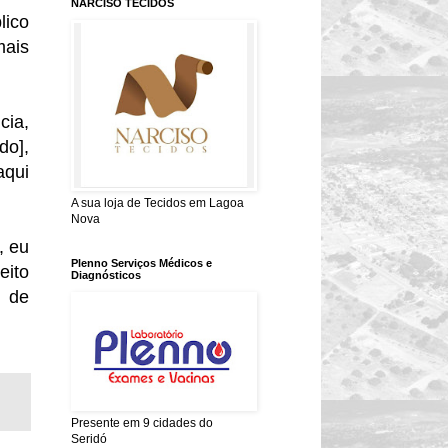
NARCISO TECIDOS
lico
mais
cia,
do],
aqui
A sua loja de Tecidos em Lagoa
Nova
, eu
Plenno Serviços Médicos e
eito
Diagnósticos
l de
Presente em 9 cidades do
Seridó