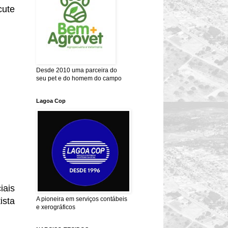
cute
Desde 2010 uma parceira do
seu pet e do homem do campo
Lagoa Cop
iais
A pioneira em serviços contábeis
ista
e xerográficos