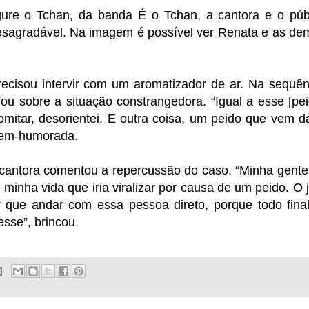
ure o Tchan, da banda É o Tchan, a cantora e o púb
esagradável. Na imagem é possível ver Renata e as de
ecisou intervir com um aromatizador de ar. Na sequên
u sobre a situação constrangedora. “Igual a esse [pei
mitar, desorientei. E outra coisa, um peido que vem d
 bem-humorada.
 cantora comentou a repercussão do caso. “Minha gente
inha vida que iria viralizar por causa de um peido. O j
 que andar com essa pessoa direto, porque todo fina
sse”, brincou.