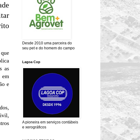
ade
tar
ito
Desde 2010 uma parceira do
seu pet e do homem do campo
 que
lica
Lagoa Cop
s as
 em
ão e
dos,
vil,
tros
A pioneira em serviços contábeis
e xerográficos