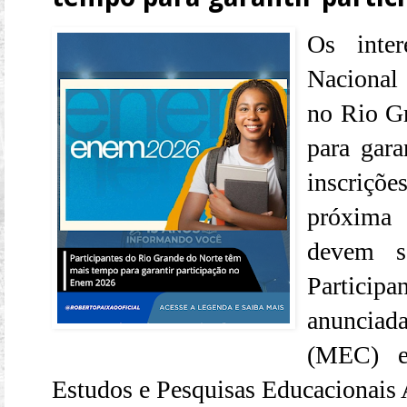
Os inte
Nacional
no Rio G
para gara
inscriçõ
próxima 
devem s
Particip
anunciad
(MEC) e 
Estudos e Pesquisas Educacionais A