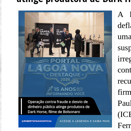
A P
def
uma
sus
irr
con
rec
fir
Paul
(ICB
Fer