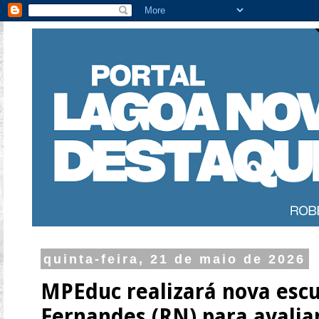
quinta-feira, 21 de maio de 2026
MPEduc realizará nova esc
Fernandes (RN) para avalia