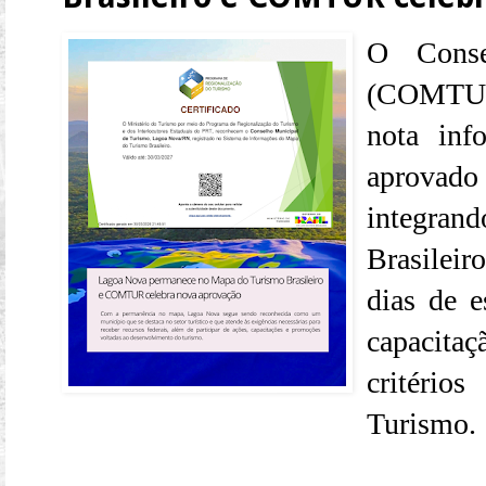
O Conse
(COMTUR
nota inf
aprovad
integr
Brasilei
dias de e
capacit
critério
Turismo.