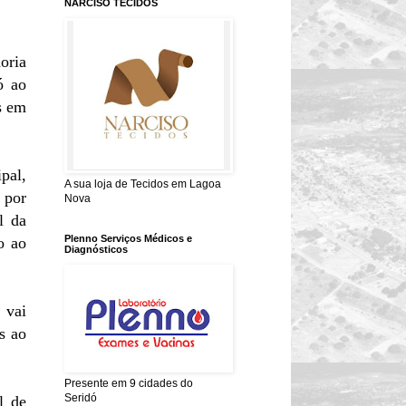
NARCISO TECIDOS
oria
ó ao
s em
pal,
A sua loja de Tecidos em Lagoa
 por
Nova
l da
Plenno Serviços Médicos e
o ao
Diagnósticos
 vai
s ao
Presente em 9 cidades do
Seridó
l de