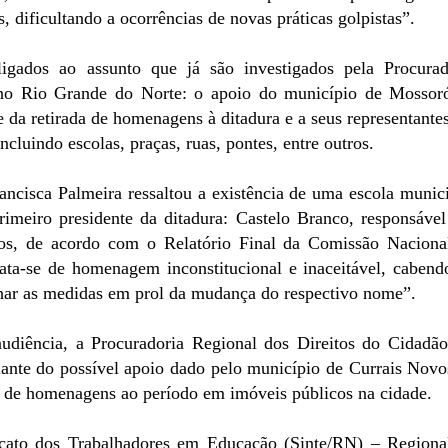
, dificultando a ocorrências de novas práticas golpistas”.
igados ao assunto que já são investigados pela Procurad
 no Rio Grande do Norte: o apoio do município de Mossor
e da retirada de homenagens à ditadura e a seus representante
ncluindo escolas, praças, ruas, pontes, entre outros.
ancisca Palmeira ressaltou a existência de uma escola munici
meiro presidente da ditadura: Castelo Branco, responsável
nos, de acordo com o Relatório Final da Comissão Naciona
rata-se de homenagem inconstitucional e inaceitável, cabend
har as medidas em prol da mudança do respectivo nome”.
iência, a Procuradoria Regional dos Direitos do Cidadão
diante do possível apoio dado pelo município de Currais Novo
ia de homenagens ao período em imóveis públicos na cidade.
cato dos Trabalhadores em Educação (Sinte/RN) – Regiona