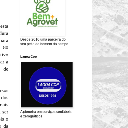
esta
dura
mara
Desde 2010 uma parceira do
seu pet e do homem do campo
 180
tivo
Lagoa Cop
ar a
e de
rsos
 dos
mais
 ser
A pioneira em serviços contábeis
e xerográficos
is o
s da