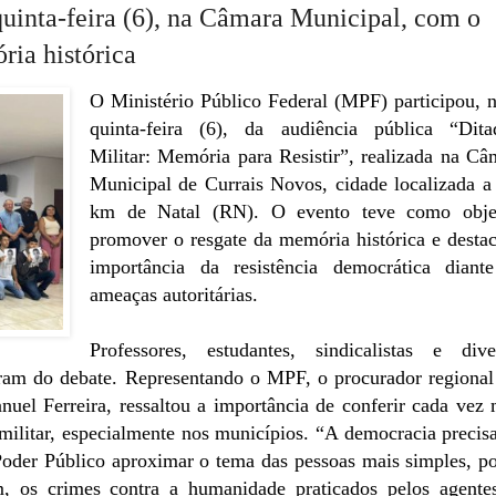
quinta-feira (6), na Câmara Municipal, com o
ria histórica
O Ministério Público Federal (MPF) participou, n
quinta-feira (6), da audiência pública “Dita
Militar: Memória para Resistir”, realizada na Câ
Municipal de Currais Novos, cidade localizada a
km de Natal (RN). O evento teve como obje
promover o resgate da memória histórica e destac
importância da resistência democrática diant
ameaças autoritárias.
Professores, estudantes, sindicalistas e dive
aram do debate. Representando o MPF, o procurador regional
uel Ferreira, ressaltou a importância de conferir cada vez 
 militar, especialmente nos municípios. “A democracia precisa
Poder Público aproximar o tema das pessoas mais simples, po
im, os crimes contra a humanidade praticados pelos agente