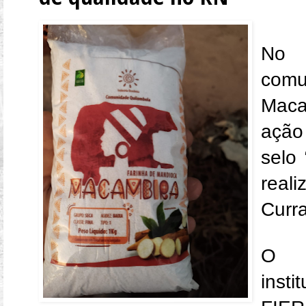
No 
com
Maca
ação
selo 
reali
Curr
O s
ins