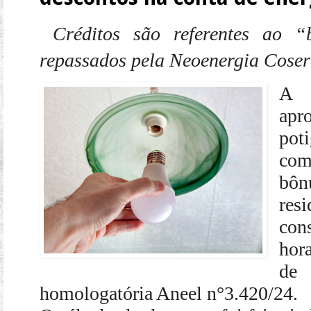
Créditos são referentes ao “
repassados pela Neoenergia Cosern
A 
apr
pot
com
bôn
res
con
hor
de 
homologatória Aneel n°3.420/24.