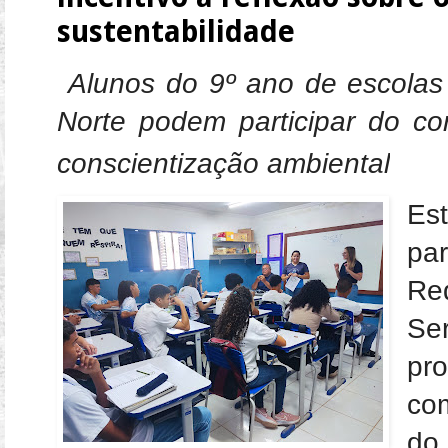
sustentabilidade
Alunos do 9º ano de escolas
Norte podem participar do co
conscientização ambiental
Es
pa
Re
Se
pr
co
do