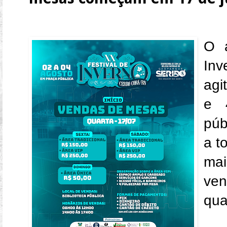
O 
Inv
agi
e 
púb
a t
mai
ven
qua