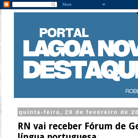
quinta-feira, 29 de fevereiro de 2
RN vai receber Fórum de G
língua portuguesa