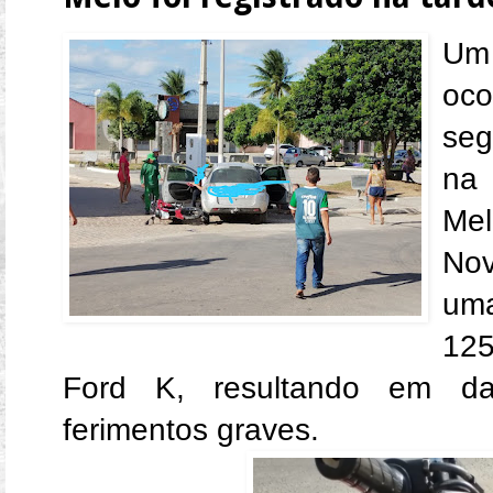
Um
oc
seg
na 
Me
No
uma
12
Ford K, resultando em da
ferimentos graves.