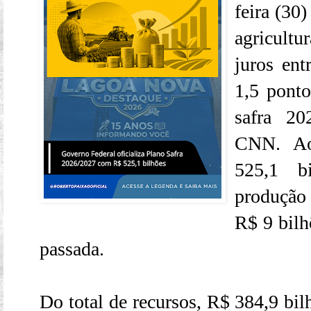
feira (30
agricult
juros en
1,5 ponto
safra 20
CNN. Ao
525,1 b
produção
R$ 9 bil
passada.
Do total de recursos, R$ 384,9 bil