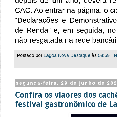
depois de um ano, deverá req
CAC. Ao entrar na página, o 
“Declarações e Demonstrativo
de Renda” e, em seguida, no c
não resgatada na rede bancári
Postado por
Lagoa Nova Destaque
às
08:59
N
segunda-feira, 29 de junho de 20
Confira os vlaores dos cach
festival gastronômico de L