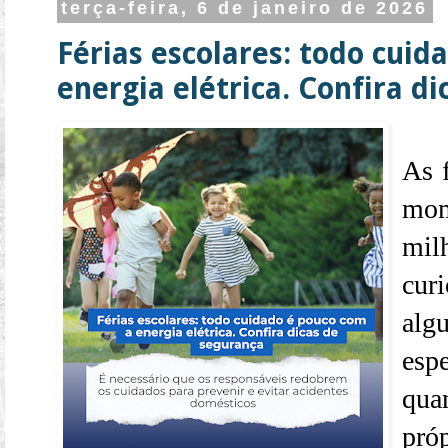
terça-feira, 6 de janeiro de 2026
Férias escolares: todo cuid
energia elétrica. Confira d
As 
mom
mil
curi
alg
esp
qua
pró