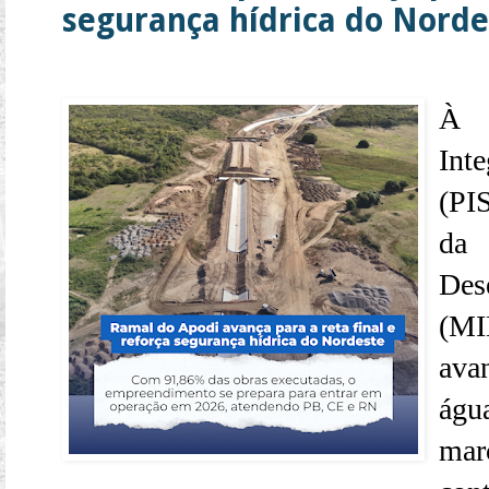
segurança hídrica do Norde
À 
Int
(PI
da
De
(MI
avan
águ
mar