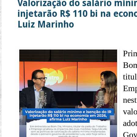
Valorização do salário míni
injetarão R$ 110 bi na eco
Luiz Marinho
Pri
Bom
titu
Emp
nest
val
ado
Gov