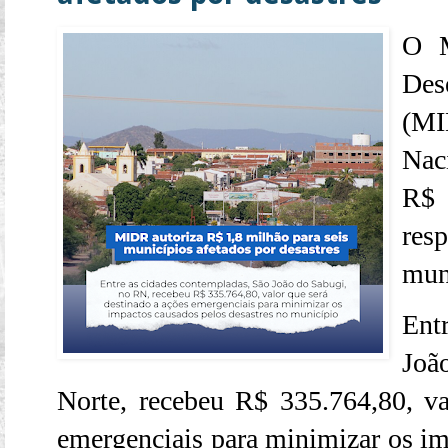
O M
De
(MI
Nac
R$ 
re
muni
Ent
Joã
Norte
, recebeu
R$ 335.764,80
, v
emergenciais para minimizar os im