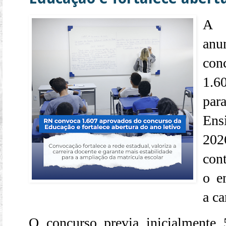
A g
anu
con
1.6
par
Ens
202
cont
o e
a ca
O concurso previa inicialmente