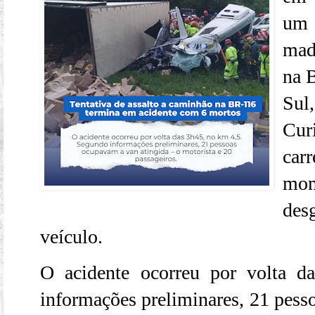
um
mad
na 
Sul
Cur
car
mo
des
veículo.
O acidente ocorreu por volta 
informações preliminares, 21 pess