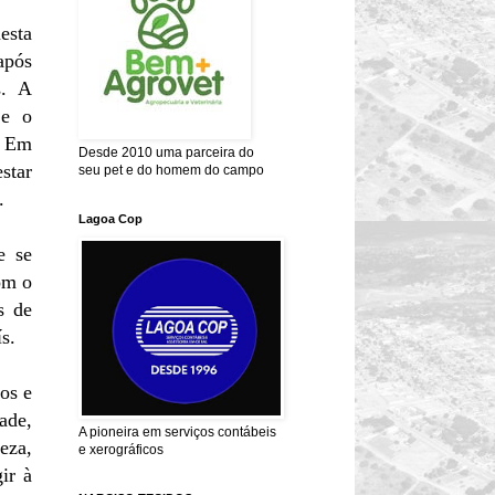
esta
após
s. A
 e o
. Em
Desde 2010 uma parceira do
star
seu pet e do homem do campo
.
Lagoa Cop
e se
om o
s de
. ​
ios e
ade,
A pioneira em serviços contábeis
eza,
e xerográficos
ir à