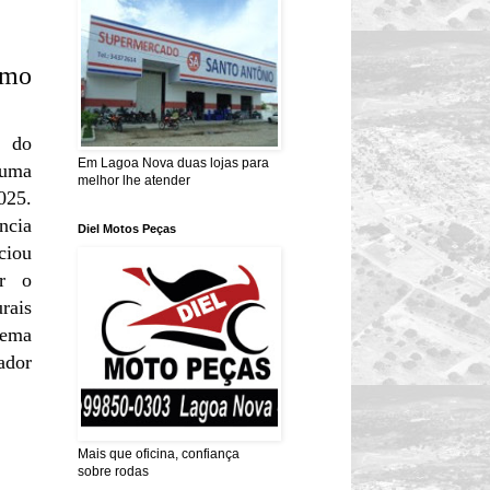
omo
s do
Em Lagoa Nova duas lojas para
 uma
melhor lhe atender
025.
ncia
Diel Motos Peças
ciou
ar o
rais
tema
ador
Mais que oficina, confiança
sobre rodas