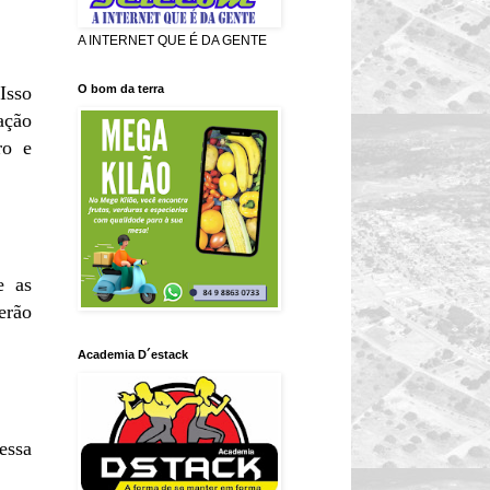
A INTERNET QUE É DA GENTE
O bom da terra
Isso
ração
ro e
e as
erão
Academia D´estack
essa