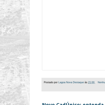
Postado por
Lagoa Nova Destaque
às
21:00
Nenhu
Novo CadÚnico: entenda 