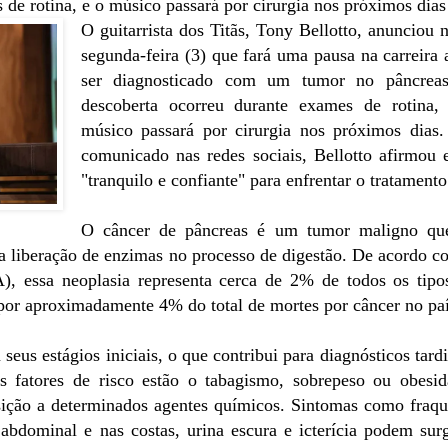
de rotina, e o músico passará por cirurgia nos próximos dias
O guitarrista dos Titãs, Tony Bellotto, anunciou n
segunda-feira (3) que fará uma pausa na carreira 
ser diagnosticado com um tumor no pâncrea
descoberta ocorreu durante exames de rotina,
músico passará por cirurgia nos próximos dias
comunicado nas redes sociais, Bellotto afirmou e
"tranquilo e confiante" para enfrentar o tratamento
O câncer de pâncreas é um tumor maligno qu
a liberação de enzimas no processo de digestão. De acordo c
), essa neoplasia representa cerca de 2% de todos os tipo
por aproximadamente 4% do total de mortes por câncer no país
eus estágios iniciais, o que contribui para diagnósticos tard
os fatores de risco estão o tabagismo, sobrepeso ou obesid
osição a determinados agentes químicos. Sintomas como fraqu
 abdominal e nas costas, urina escura e icterícia podem surg