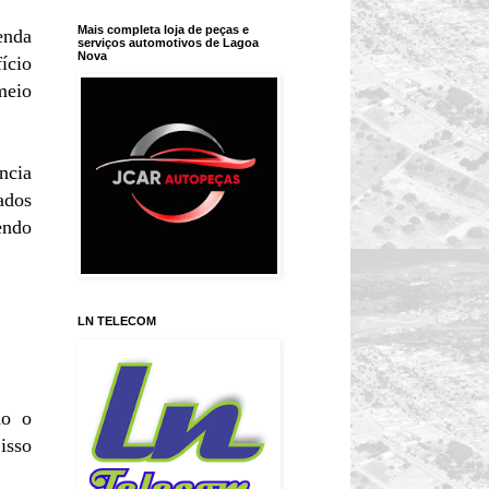
Mais completa loja de peças e
enda
serviços automotivos de Lagoa
Nova
ício
meio
ncia
ados
endo
LN TELECOM
do o
isso